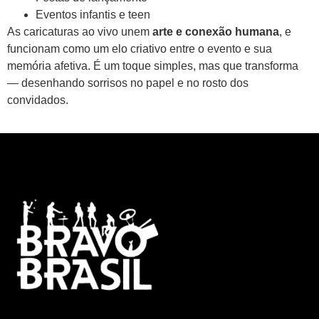
Eventos infantis e teen
As caricaturas ao vivo unem
arte e conexão humana
, e
funcionam como um elo criativo entre o evento e sua
memória afetiva. É um toque simples, mas que transforma
— desenhando sorrisos no papel e no rosto dos
convidados.