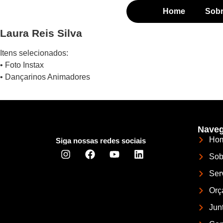
Home
Sob
Laura Reis Silva
Itens selecionados:
• Foto Instax
• Dançarinos Animadores
Naveg
Ho
Siga nossas redes sociais
Sob
Ser
Orç
Jun