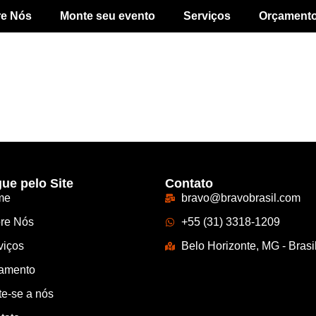
re Nós
Monte seu evento
Serviços
Orçament
ue pelo Site
Contato
me
bravo@bravobrasil.com
re Nós
+55 (31) 3318-1209
viços
Belo Horizonte, MG - Brasi
amento
te-se a nós