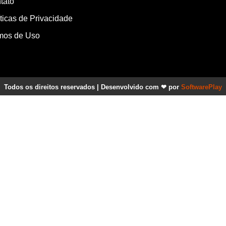
tato
íticas de Privacidade
mos de Uso
Todos os direitos reservados | Desenvolvido com ❤ por
SoftwarePlay