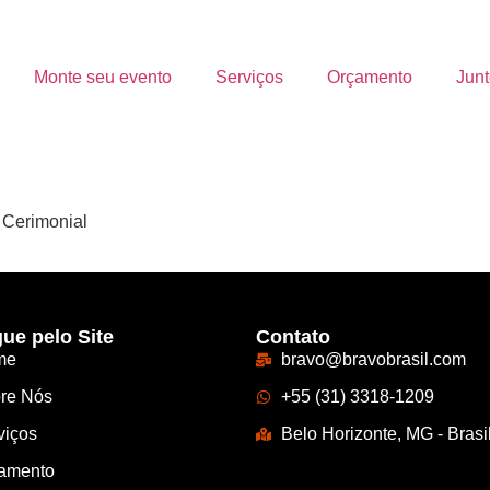
Monte seu evento
Serviços
Orçamento
Junt
o Cerimonial
ue pelo Site
Contato
me
bravo@bravobrasil.com
re Nós
+55 (31) 3318-1209
viços
Belo Horizonte, MG - Brasi
amento