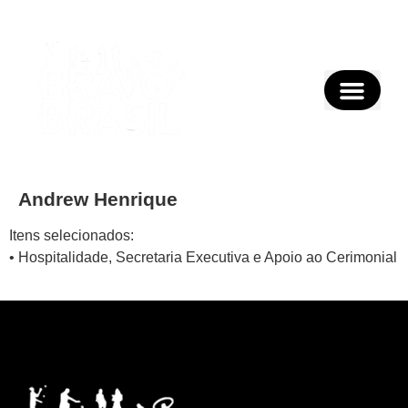
Andrew Henrique
Itens selecionados:
• Hospitalidade, Secretaria Executiva e Apoio ao Cerimonial