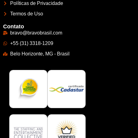
Políticas de Privacidade
Termos de Uso
Contato
bravo@bravobrasil.com
+55 (31) 3318-1209
Belo Horizonte, MG - Brasil