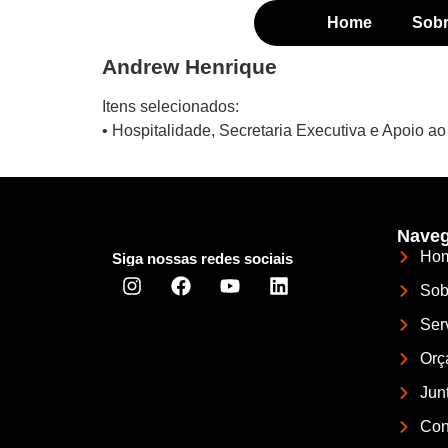
Home
Sob
Andrew Henrique
Itens selecionados:
• Hospitalidade, Secretaria Executiva e Apoio a
Naveg
Ho
Siga nossas redes sociais
Sob
Ser
Orç
Jun
Con