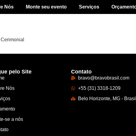
re Nós
Monte seu evento
Serviços
Orçament
o Cerimonial
ue pelo Site
Contato
me
bravo@bravobrasil.com
re Nós
+55 (31) 3318-1209
viços
Belo Horizonte, MG - Brasi
amento
te-se a nós
tato