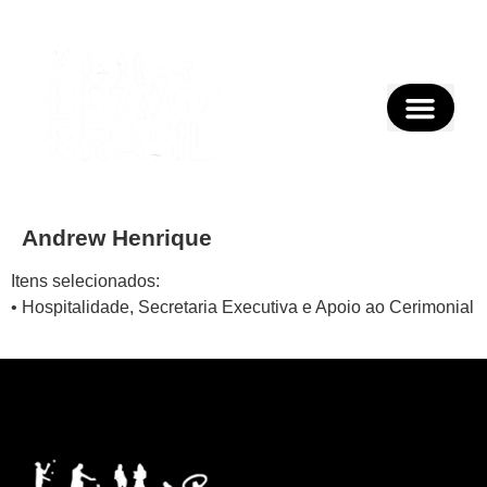
Andrew Henrique
Itens selecionados:
• Hospitalidade, Secretaria Executiva e Apoio ao Cerimonial