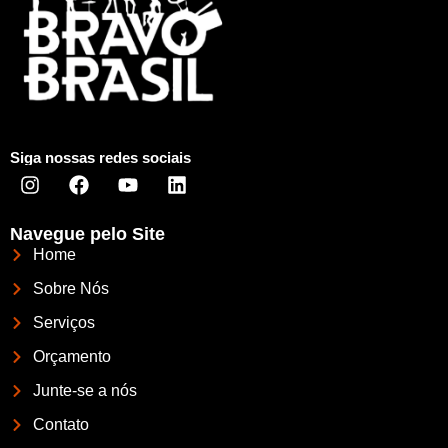
Siga nossas redes sociais
Navegue pelo Site
Home
Sobre Nós
Serviços
Orçamento
Junte-se a nós
Contato