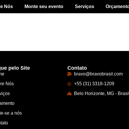
re Nós
Monte seu evento
Serviços
Orçament
ue pelo Site
Contato
me
bravo@bravobrasil.com
re Nós
+55 (31) 3318-1209
viços
Belo Horizonte, MG - Brasi
amento
te-se a nós
tato