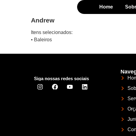
Home
Sob
Andrew
Itens selecionados:
• Baleiros
Naveg
Ho
Siga nossas redes sociais
Sob
Ser
Orç
Jun
Con