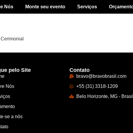
re Nós
Monte seu evento
Serviços
Orçament
o Cerimonial
ue pelo Site
Contato
me
bravo@bravobrasil.com
re Nós
+55 (31) 3318-1209
viços
Belo Horizonte, MG - Brasi
amento
te-se a nós
tato