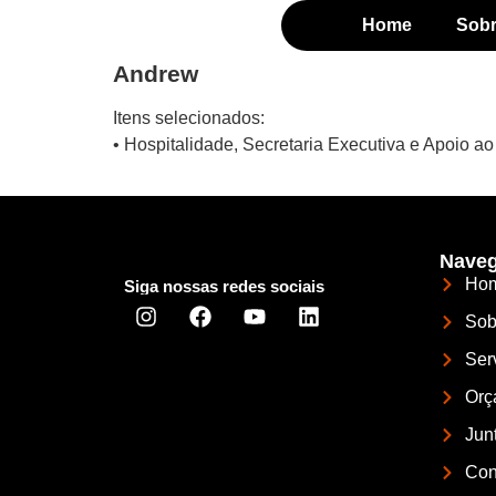
Home
Sob
Andrew
Itens selecionados:
• Hospitalidade, Secretaria Executiva e Apoio a
Naveg
Ho
Siga nossas redes sociais
Sob
Ser
Orç
Jun
Con