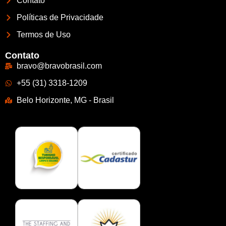
Contato
Políticas de Privacidade
Termos de Uso
Contato
bravo@bravobrasil.com
+55 (31) 3318-1209
Belo Horizonte, MG - Brasil