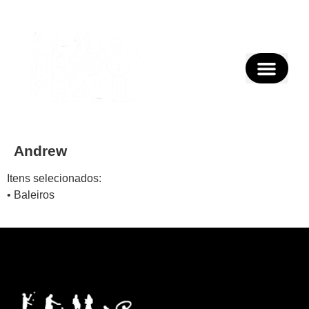
Andrew
Itens selecionados:
• Baleiros