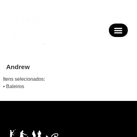
Andrew
Itens selecionados:
• Baleiros