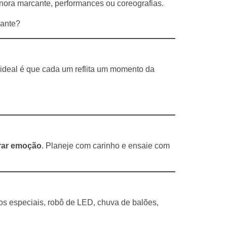
onora marcante, performances ou coreografias.
iante?
O ideal é que cada um reflita um momento da
rar emoção
. Planeje com carinho e ensaie com
os especiais, robô de LED, chuva de balões,