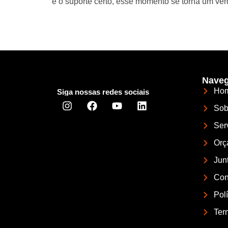
e o suporte certo, esse momento se torna um ver
Naveg
Ho
Siga nossas redes sociais
Sob
Ser
Orç
Jun
Con
Pol
Ter