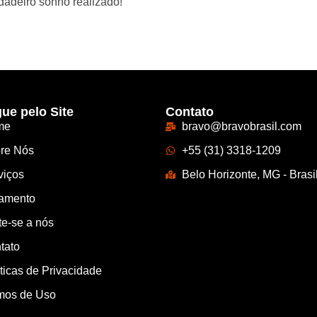
dadeiro sonho realizado!
ue pelo Site
Contato
me
bravo@bravobrasil.com
re Nós
+55 (31) 3318-1209
viços
Belo Horizonte, MG - Brasi
amento
te-se a nós
tato
íticas de Privacidade
mos de Uso